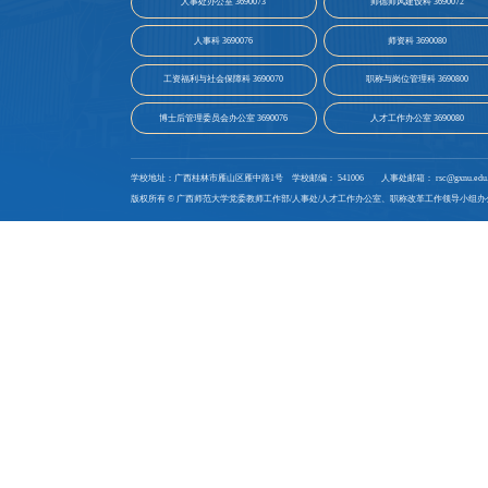
人事处办公室 3690073
师德师风建设科 3690072
人事科 3690076
师资科 3690080
工资福利与社会保障科 3690070
职称与岗位管理科 3690800
博士后管理委员会办公室 3690076
人才工作办公室 3690080
学校地址：广西桂林市雁山区雁中路1号
学校邮编： 541006
人事处邮箱： rsc@gxnu.edu.
版权所有 © 广西师范大学党委教师工作部/人事处/人才工作办公室、职称改革工作领导小组办